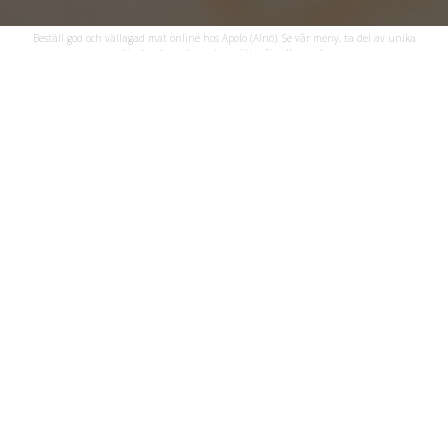
Beställ god och vällagad mat online hos Apolo (Alnö). Se vår meny, ta del av unika
erbjudanden och njut av rätter för alla smaker.
Öppettider
Vi har öppet följande dagar och tider:
Avhämtning
Måndag - Fredag
10:00 - 21:00
Lördag - Söndag
11:00 - 21:00